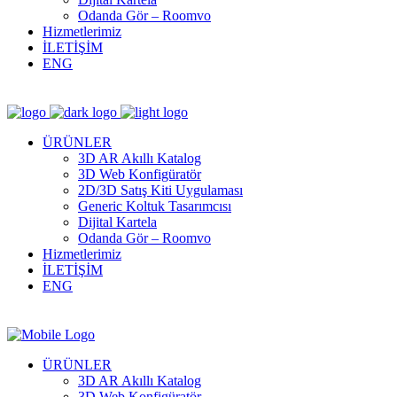
Odanda Gör – Roomvo
Hizmetlerimiz
İLETİŞİM
ENG
ÜRÜNLER
3D AR Akıllı Katalog
3D Web Konfigüratör
2D/3D Satış Kiti Uygulaması
Generic Koltuk Tasarımcısı
Dijital Kartela
Odanda Gör – Roomvo
Hizmetlerimiz
İLETİŞİM
ENG
ÜRÜNLER
3D AR Akıllı Katalog
3D Web Konfigüratör