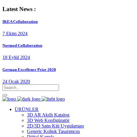
Latest News :
IKEA Collaboration
7 Ekim 2024
Normod Collaboration
18 Eylül 2024
German Excellence Prize 2020
24 Ocak 2020
ÜRÜNLER
3D AR Akıllı Katalog
3D Web Konfigüratör
2D/3D Satış Kiti Uygulaması
Generic Koltuk Tasarımcısı
Dijital Kartela