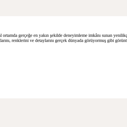
al ortamda gerçeğe en yakın şekilde deneyimleme imkânı sunan yenilikçi b
tlarını, renklerini ve detaylarını gerçek dünyada görüyormuş gibi görüntü