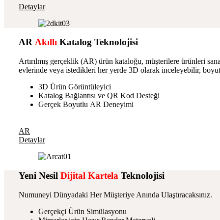
Detaylar
AR
Akıllı
Katalog
Teknolojisi
Artırılmış gerçeklik (AR) ürün kataloğu, müşterilere ürünleri san
evlerinde veya istedikleri her yerde 3D olarak inceleyebilir, boyu
3D Ürün Görüntüleyici
Katalog Bağlantısı ve QR Kod Desteği
Gerçek Boyutlu AR Deneyimi
AR
Detaylar
Yeni Nesil
Dijital
Kartela
Teknolojisi
Numuneyi
Dünyadaki Her Müşteriye Anında
Ulaştıracaksınız.
Gerçekçi Ürün Simülasyonu