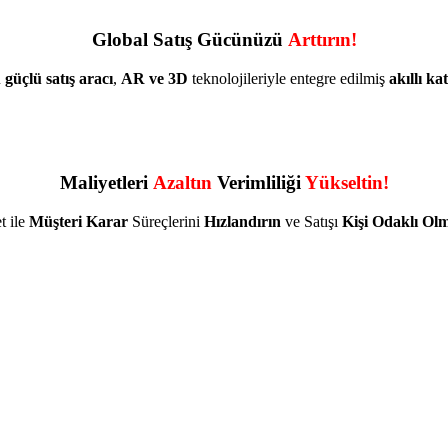
Global Satış Gücünüzü
Arttırın!
u
güçlü satış aracı
,
AR ve 3D
teknolojileriyle entegre edilmiş
akıllı ka
Maliyetleri
Azaltın
Verimliliği
Yükseltin!
t ile
Müşteri Karar
Süreçlerini
Hızlandırın
ve Satışı
Kişi Odaklı Ol