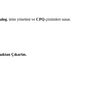
talog
, ürün yönetimi ve
CPQ
çözümleri sunar.
maktan Çıkartın.